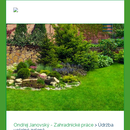
Ondřej Janovský - Zahradnické práce
>
Údržba